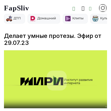
FapSliv
ДТП
Домашний
Клипы
Кулин
Делает умные протезы. Эфир от
29.07.23