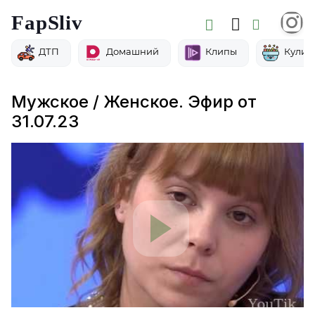
FapSliv
ДТП
Домашний
Клипы
Кулин
Мужское / Женское. Эфир от
31.07.23