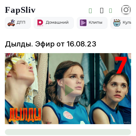
FapSliv
ДТП
Домашний
Клипы
Кулин
Дылды. Эфир от 16.08.23