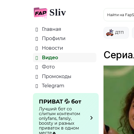
Sliv
Найти на FapS
Главная
ДТП
Профили
Новости
Сериа
Видео
Фото
Промокоды
Telegram
ПРИВАТ 💦 бот
Лучший бот со
слитым контентом
onlyfans, fansly,
boosty и разных
приваток в одном
месте🔥