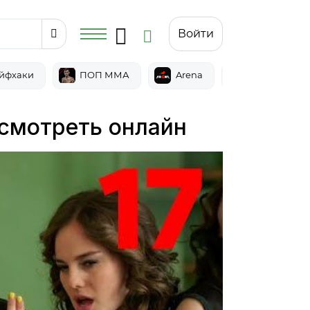
Войти
йфхаки
ПОП ММА
Arena
Epic
 смотреть онлайн