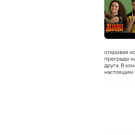
открывая н
преграды н
друга. В ко
настоящим.