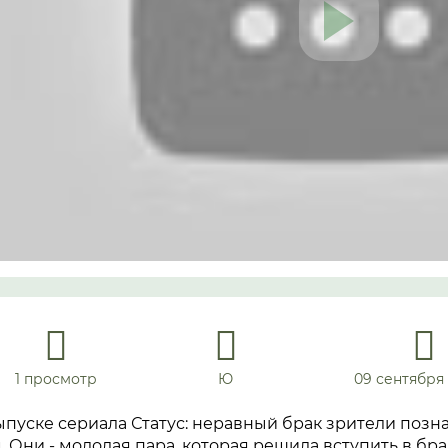
1 просмотр
Ю
09 сентября 
пуске сериала Статус: неравный брак зрители позн
 Они - молодая пара, которая решила вступить в бра