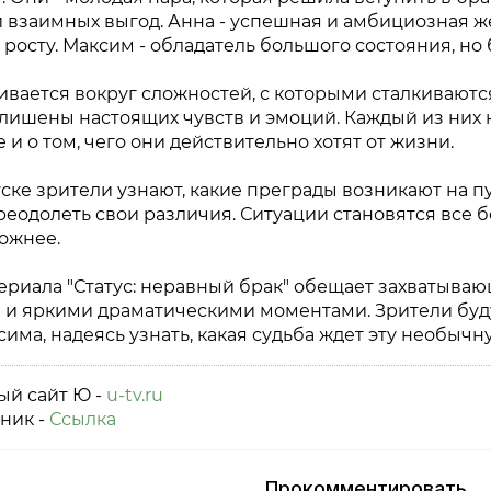
 взаимных выгод. Анна - успешная и амбициозная ж
росту. Максим - обладатель большого состояния, но
вается вокруг сложностей, с которыми сталкиваются
лишены настоящих чувств и эмоций. Каждый из них 
е и о том, чего они действительно хотят от жизни.
ске зрители узнают, какие преграды возникают на п
реодолеть свои различия. Ситуации становятся все
ожнее.
ериала "Статус: неравный брак" обещает захватыв
 и яркими драматическими моментами. Зрители буд
има, надеясь узнать, какая судьба ждет эту необычн
й сайт Ю -
u-tv.ru
ник -
Ссылка
Прокомментировать