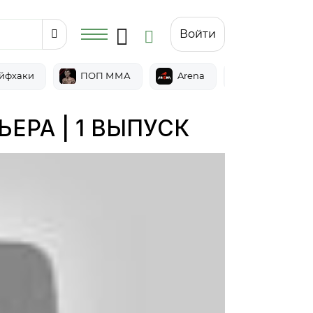
Войти
йфхаки
ПОП ММА
Arena
Epic
ЬЕРА | 1 ВЫПУСК