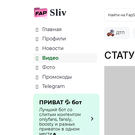
Sliv
Найти на FapS
Главная
ДТП
Профили
Новости
СТАТУ
Видео
Фото
Промокоды
Telegram
ПРИВАТ 💦 бот
Лучший бот со
слитым контентом
onlyfans, fansly,
boosty и разных
приваток в одном
месте🔥