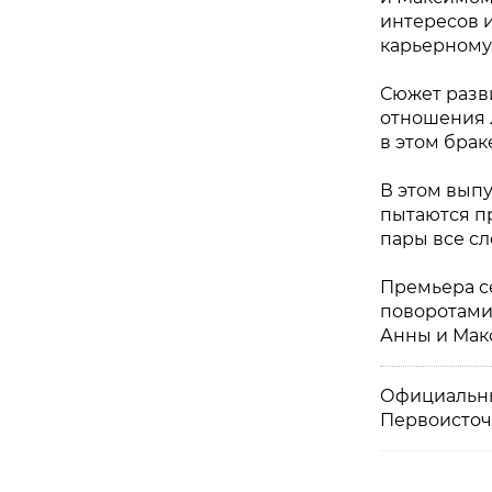
интересов и
карьерному 
Сюжет разви
отношения 
в этом брак
В этом выпу
пытаются п
пары все сл
Премьера с
поворотами
Анны и Макс
Официальны
Первоисточ