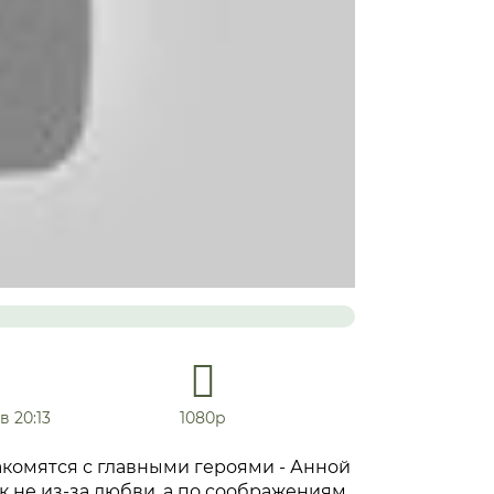
в 20:13
1080р
акомятся с главными героями - Анной
к не из-за любви, а по соображениям