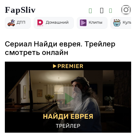
FapSliv
ДТП
Домашний
Клипы
Кулин
Сериал Найди еврея. Трейлер
смотреть онлайн