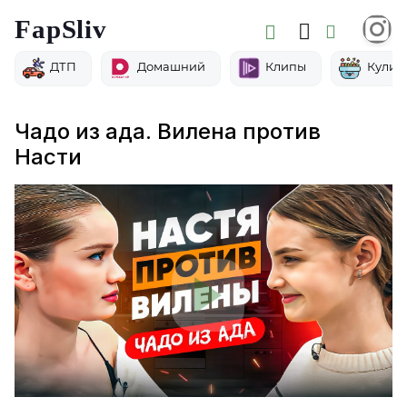
FapSliv
ДТП
Домашний
Клипы
Кулин
Чадо из ада. Вилена против
Насти