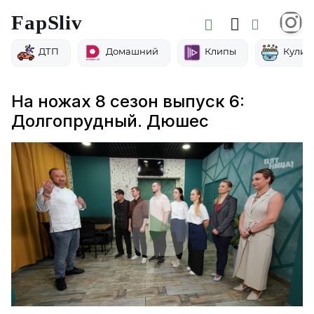
FapSliv
ДТП
Домашний
Клипы
Кулин
На ножах 8 сезон выпуск 6:
Долгопрудный. Дюшес