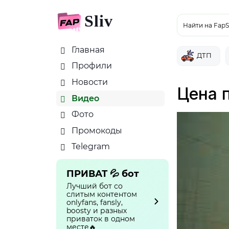
Sliv
Найти на FapS
Главная
ДТП
Профили
Новости
Цена 
Видео
Фото
Промокоды
Telegram
ПРИВАТ 💦 бот
Лучший бот со
слитым контентом
onlyfans, fansly,
boosty и разных
приваток в одном
месте🔥