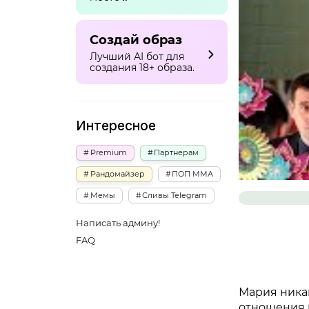
Создай образ
Лучший AI бот для
создания 18+ образа.
Интересное
Premium
Партнерам
Рандомайзер
ПОП ММА
Мемы
Сливы Telegram
Написать админу!
FAQ
Мария никак
отношения н