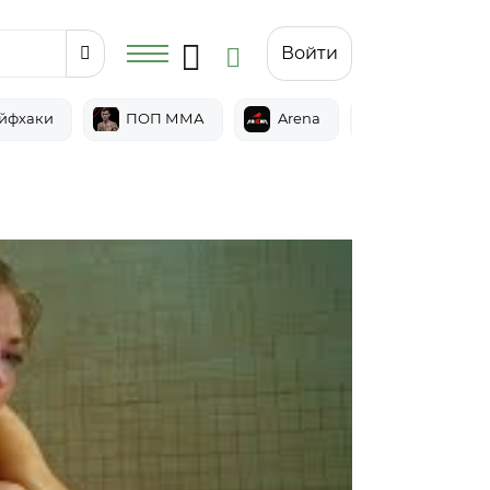
Войти
йфхаки
ПОП ММА
Arena
Epic