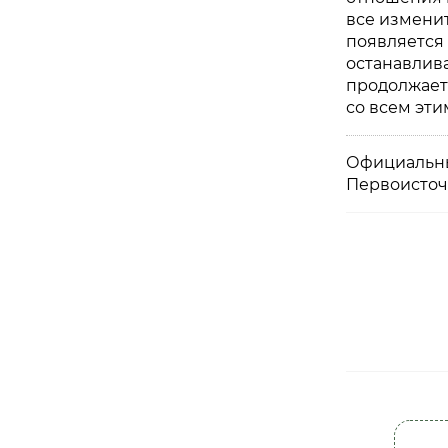
все изменит
появляется 
останавлива
продолжает 
со всем эти
Официальны
Первоисточ