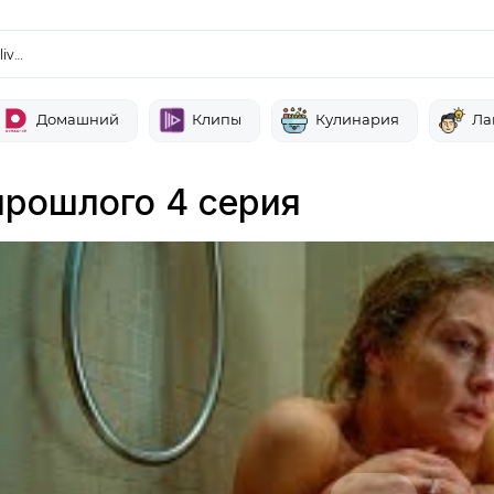
liv…
Домашний
Клипы
Кулинария
Ла
прошлого 4 серия