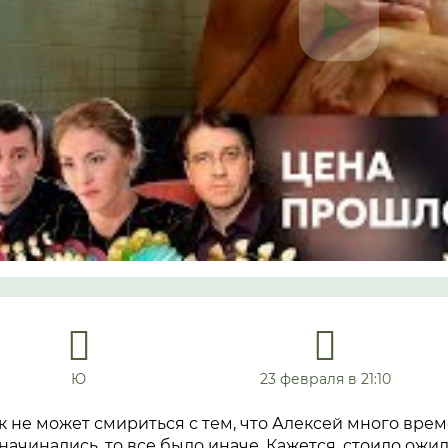
Ю
23 февраля в 21:10
 не может смириться с тем, что Алексей много врем
ачинались, то все было иначе. Кажется, стоило ожида