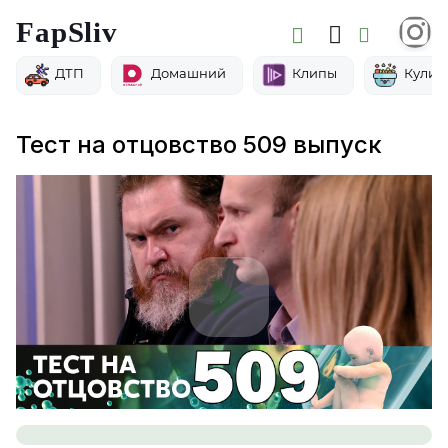
FapSliv
ДТП
Домашний
Клипы
Кулин
Тест на отцовство 509 выпуск