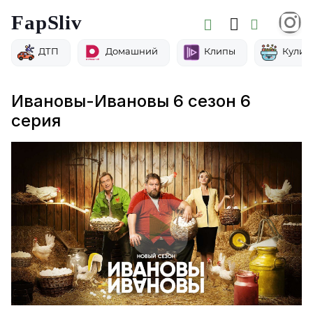
FapSliv
ДТП
Домашний
Клипы
Кулин
Ивановы-Ивановы 6 сезон 6
серия