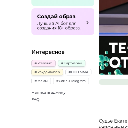
Создай образ
Лучший AI бот для
создания 18+ образа.
Интересное
Premium
Партнерам
Рандомайзер
ПОП ММА
Мемы
Сливы Telegram
Написать админу!
FAQ
Судье Екате
ужасными сл