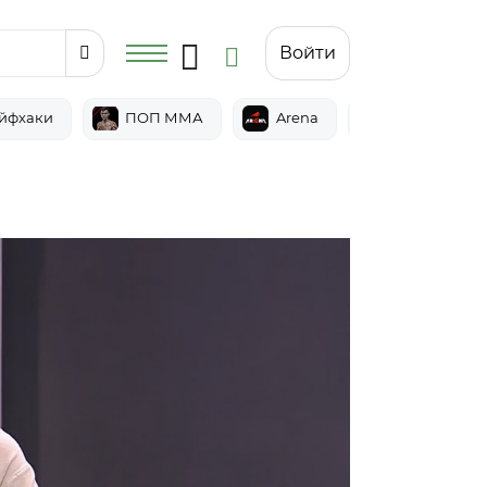
Войти
йфхаки
ПОП ММА
Arena
Epic