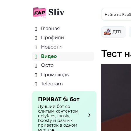
Sliv
Найти на FapS
Главная
ДТП
Профили
Новости
Тест н
Видео
Фото
Промокоды
Telegram
ПРИВАТ 💦 бот
Лучший бот со
слитым контентом
onlyfans, fansly,
boosty и разных
приваток в одном
месте🔥