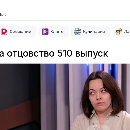
liv…
Домашний
Клипы
Кулинария
Ла
а отцовство 510 выпуск