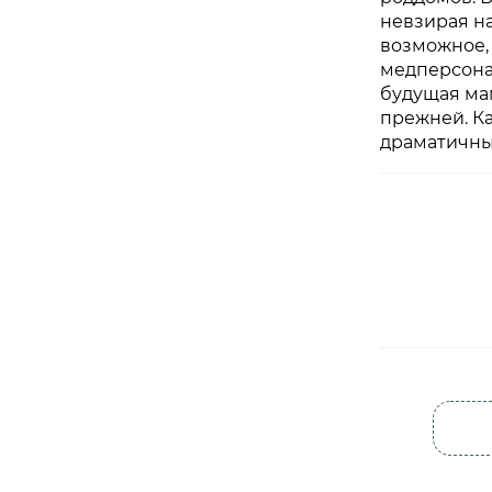
невзирая на
возможное,
медперсона
будущая мам
прежней. Ка
драматичны