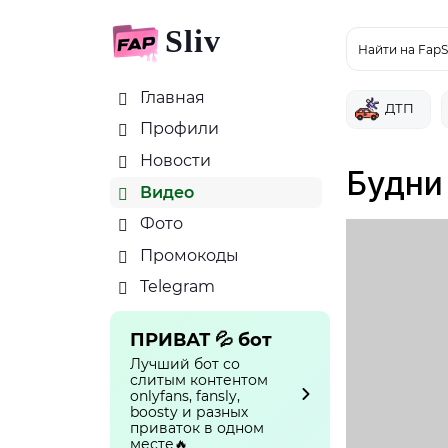
Sliv
Найти на FapS
Главная
ДТП
Профили
Новости
Будни
Видео
Фото
Промокоды
Telegram
ПРИВАТ 💦 бот
Лучший бот со
слитым контентом
onlyfans, fansly,
boosty и разных
приваток в одном
месте🔥