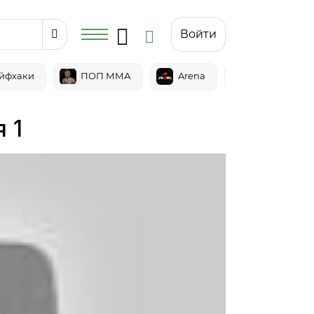
Войти
йфхаки
ПОП ММА
Arena
Epic
 1