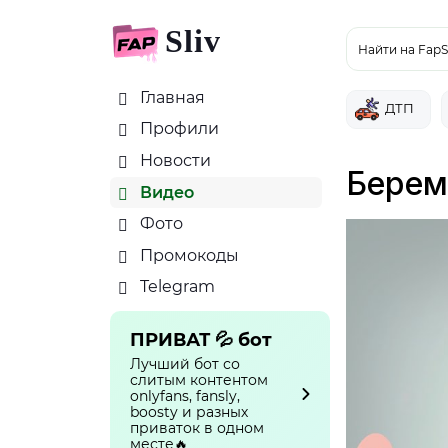
Sliv
Найти на FapS
Главная
ДТП
Профили
Новости
Береме
Видео
Фото
Промокоды
Telegram
ПРИВАТ 💦 бот
Лучший бот со
слитым контентом
onlyfans, fansly,
boosty и разных
приваток в одном
месте🔥