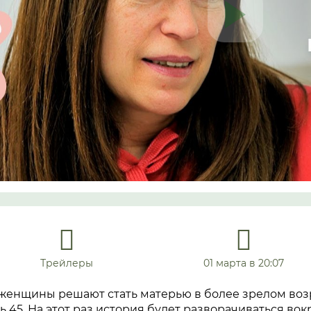
Трейлеры
01 марта в 20:07
женщины решают стать матерью в более зрелом возр
 45. На этот раз история будет разворачиваться во