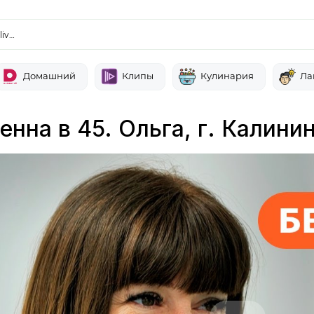
liv…
Домашний
Клипы
Кулинария
Ла
нна в 45. Ольга, г. Калинин