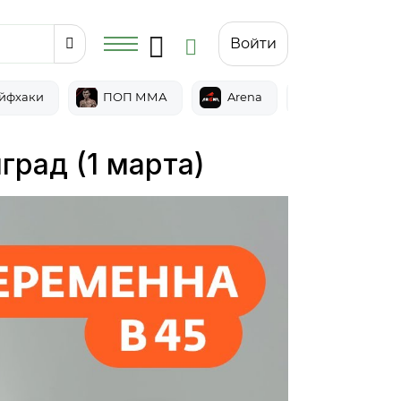
Войти
йфхаки
ПОП ММА
Arena
Epic
град (1 марта)