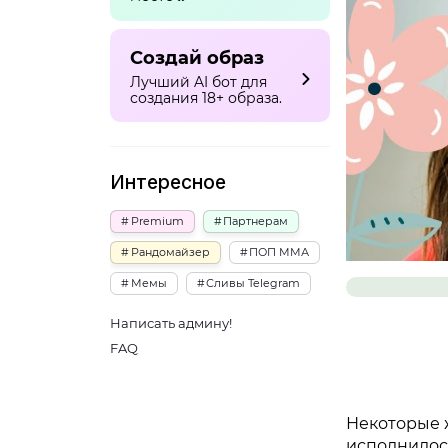
Создай образ
Лучший AI бот для
создания 18+ образа.
Интересное
Premium
Партнерам
Рандомайзер
ПОП ММА
Мемы
Сливы Telegram
Написать админу!
FAQ
Некоторые 
исполнилось