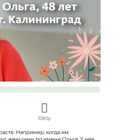
1080р
асте. Например, когда им
круг женщины по имени Ольга. У нее