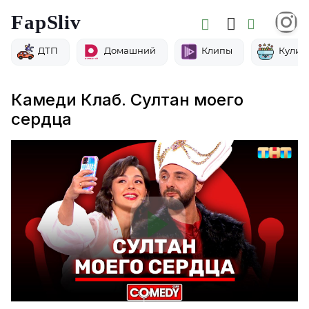
FapSliv
ДТП
Домашний
Клипы
Кулин
Камеди Клаб. Султан моего
сердца