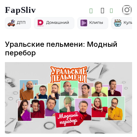
FapSliv
ДТП
Домашний
Клипы
Кулин
Уральские пельмени: Модный
перебор