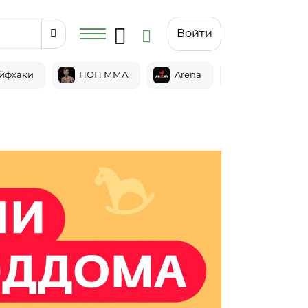
Войти
йфхаки
ПОП ММА
Arena
Epic