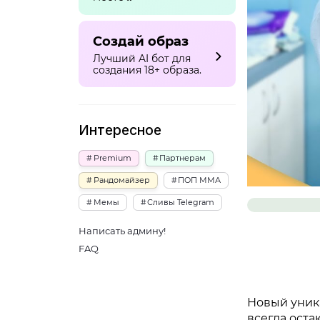
Создай образ
Лучший AI бот для
создания 18+ образа.
Интересное
Premium
Партнерам
Рандомайзер
ПОП ММА
Мемы
Сливы Telegram
Написать админу!
FAQ
Новый уник
всегда оста