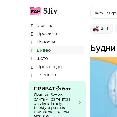
Sliv
Найти на FapS
Главная
ДТП
Профили
Новости
Будни
Видео
Фото
Промокоды
Telegram
ПРИВАТ 💦 бот
Лучший бот со
слитым контентом
onlyfans, fansly,
boosty и разных
приваток в одном
месте🔥