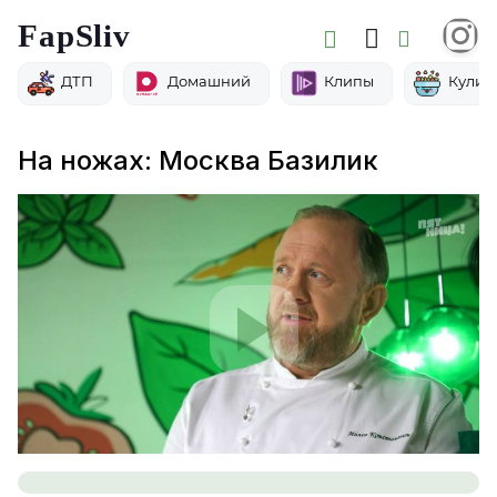
FapSliv
ДТП
Домашний
Клипы
Кулин
На ножах: Москва Базилик