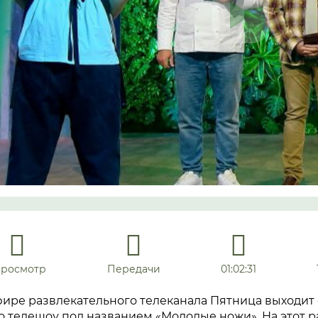
просмотр
Передачи
01:02:31
эфире развлекательного телеканала Пятница выходи
о телешоу под названием «Молодые ножи». На этот 