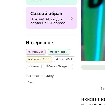
Создай образ
Лучший AI бот для
создания 18+ образа.
Интересное
Premium
Партнерам
Рандомайзер
ПОП ММА
Мемы
Сливы Telegram
Написать админу!
FAQ
1 
И снова в 
кулинарног