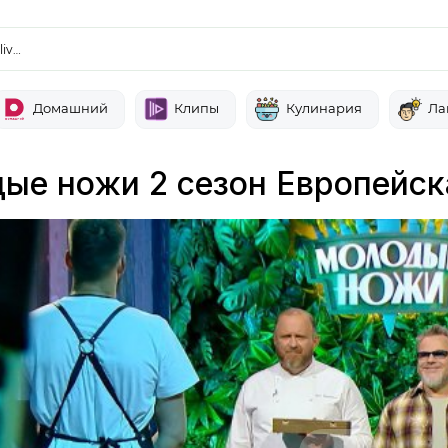
liv…
Домашний
Клипы
Кулинария
Ла
ые ножи 2 сезон Европейск