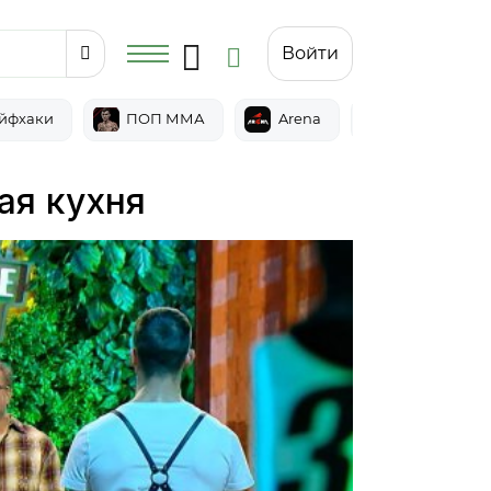
Войти
йфхаки
ПОП ММА
Arena
Epic
ая кухня