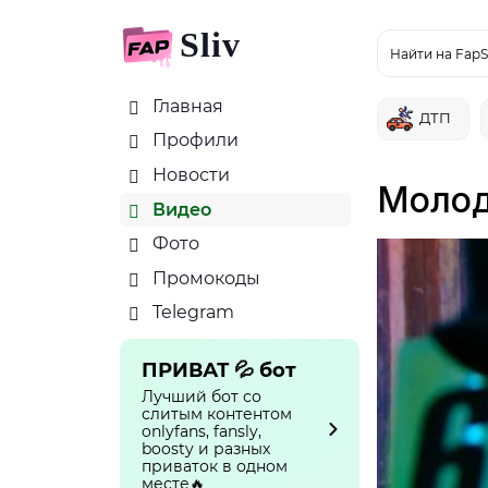
Sliv
Найти на FapS
Главная
ДТП
Профили
Новости
Молод
Видео
Фото
Промокоды
Telegram
ПРИВАТ 💦 бот
Лучший бот со
слитым контентом
onlyfans, fansly,
boosty и разных
приваток в одном
месте🔥