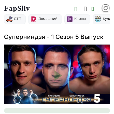
FapSliv
ДТП
Домашний
Клипы
Кулин
Суперниндзя - 1 Сезон 5 Выпуск