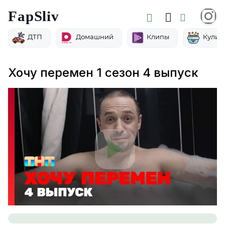
FapSliv
ДТП
Домашний
Клипы
Кулин
Хочу перемен 1 сезон 4 выпуск