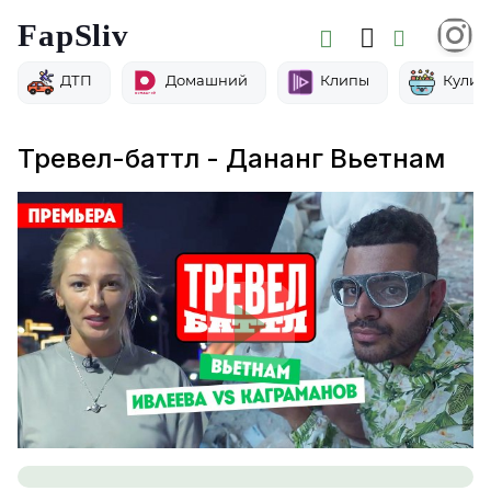
FapSliv
ДТП
Домашний
Клипы
Кулин
Тревел-баттл - Дананг Вьетнам