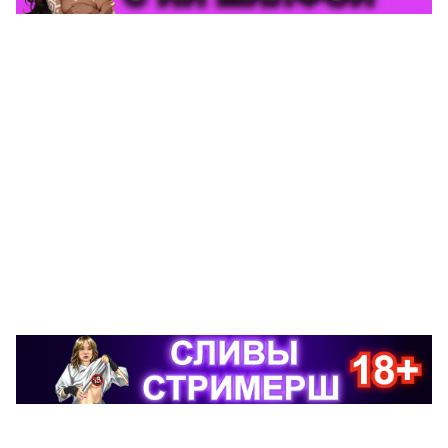
👍
👎
😂
💦
0
0
0
0
🔥
🤡
0
0