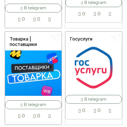
В telegram
В telegram
0
0
0
0
Товарка |
Госуслуги
поставщики
В telegram
В telegram
0
0
0
0