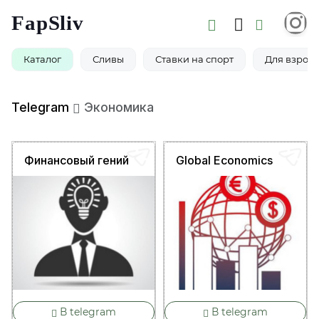
FapSliv
Каталог
Сливы
Ставки на спорт
Для взросл
Telegram
Экономика
Финансовый гений
Global Economics
В telegram
В telegram