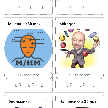
0
1
0
0
Мысли-НеМысли
bitkogan
В telegram
В telegram
0
0
0
0
Экономика
На пенсию в 35 лет