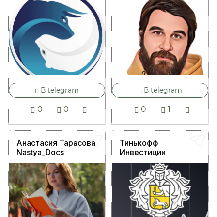
В telegram
В telegram
0
0
0
1
Анастасия Тарасова
Тинькофф
Nastya_Docs
Инвестиции