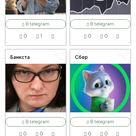
В telegram
В telegram
0
1
0
0
Банкста
Сбер
В telegram
В telegram
0
0
0
0