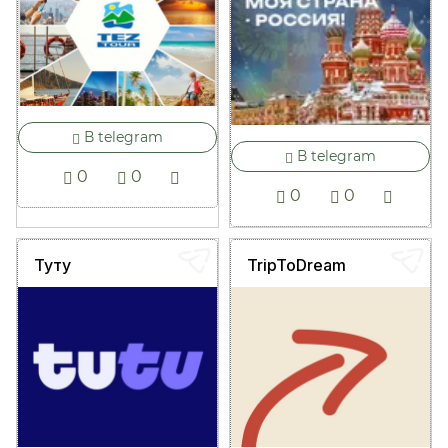
В telegram
В telegram
0
0
0
0
Туту
TripToDream