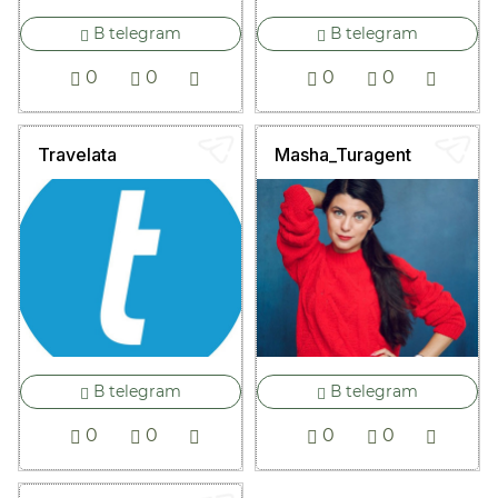
В telegram
В telegram
0
0
0
0
Travelata
Masha_Turagent
В telegram
В telegram
0
0
0
0