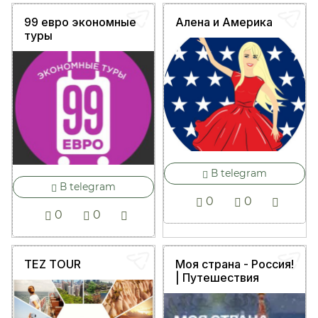
99 евро экономные
Алена и Америка
туры
В telegram
В telegram
0
0
0
0
TEZ TOUR
Моя страна - Россия!
| Путешествия