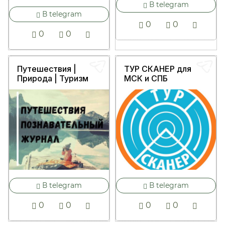
В telegram
В telegram
0
0
0
0
Путешествия |
ТУР СКАНЕР для
Природа | Туризм
МСК и СПБ
В telegram
В telegram
0
0
0
0