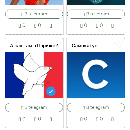
В telegram
В telegram
0
0
0
0
А как там в Париже?
Самокатус
В telegram
В telegram
0
0
0
0