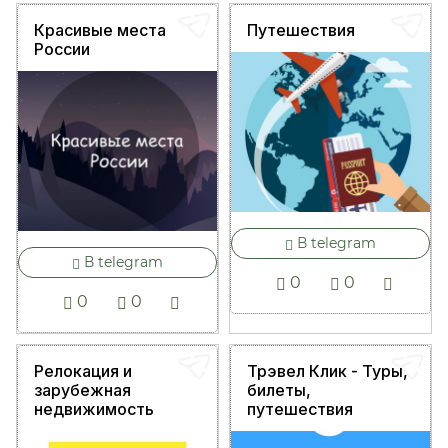
Красивые места
Путешествия
России
В telegram
В telegram
0
0
0
0
Релокация и
Трэвел Клик - Туры,
зарубежная
билеты,
недвижимость
путешествия