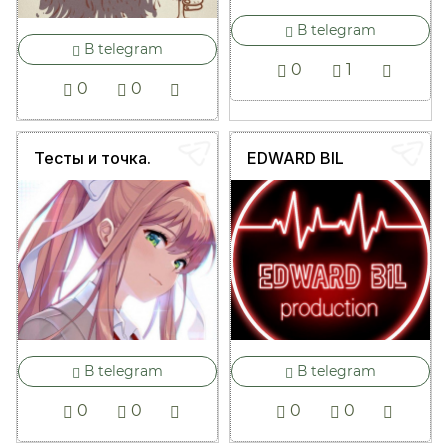
В telegram
В telegram
0
1
0
0
Тесты и точка.
EDWARD BIL
В telegram
В telegram
0
0
0
0