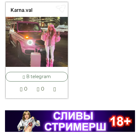
Karna.val
В telegram
0
0