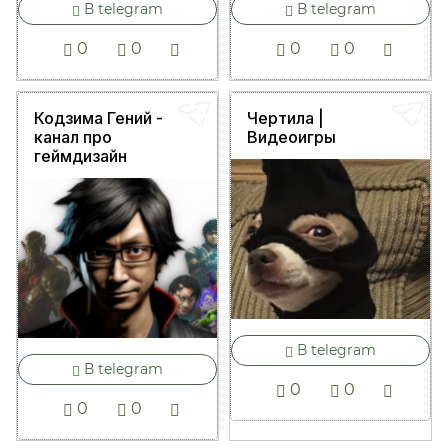
В telegram
В telegram
0
0
0
0
Кодзима Гений -
Чертила |
канал про
Видеоигры
геймдизайн
В telegram
В telegram
0
0
0
0