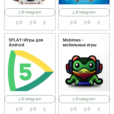
В telegram
В telegram
0
0
0
0
5PLAY⚡️Игры для
Mobimes -
Android
мобильные игры
В telegram
В telegram
0
0
0
0