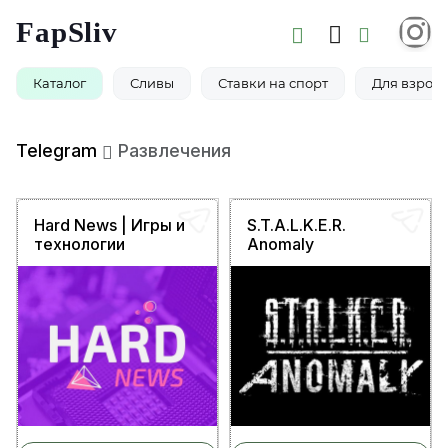
FapSliv
Каталог
Сливы
Ставки на спорт
Для взросл
Telegram
Развлечения
Hard News | Игры и
S.T.A.L.K.E.R.
технологии
Anomaly