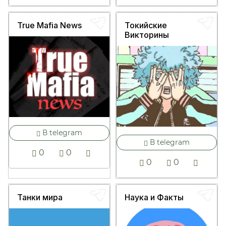
True Mafia News
Токийские
Викторины
В telegram
В telegram
0
0
0
0
Танки мира
Наука и Факты