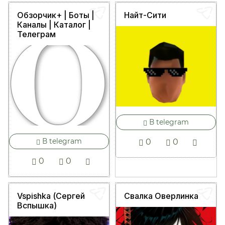
Обзорчик+ | Боты |
Найт-Сити
Каналы | Каталог |
Телеграм
В telegram
В telegram
0
0
0
0
Vspishka (Сергей
Свалка Оверлинка
Вспышка)