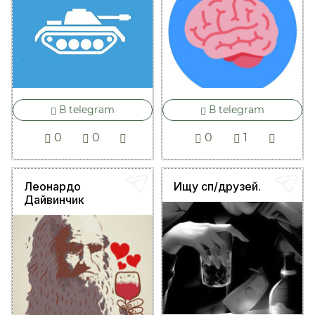
В telegram
В telegram
0
0
0
1
Леонардо
Ищу сп/друзей.
Дайвинчик