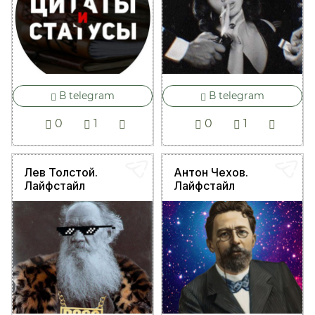
В telegram
В telegram
0
1
0
1
Лев Толстой.
Антон Чехов.
Лайфстайл
Лайфстайл