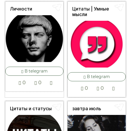
Личности
Цитаты | Умные
мысли
В telegram
В telegram
0
0
0
0
Цитаты и статусы
завтра июль