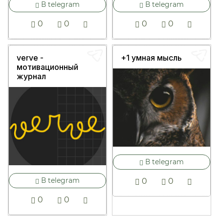
В telegram
В telegram
0
0
0
0
verve -
+1 умная мысль
мотивационный
журнал
В telegram
В telegram
0
0
0
0